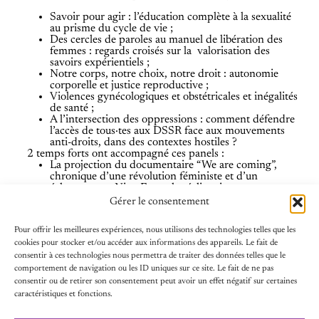
Savoir pour agir : l’éducation complète à la sexualité
au prisme du cycle de vie ;
Des cercles de paroles au manuel de libération des
femmes : regards croisés sur la valorisation des
savoirs expérientiels ;
Notre corps, notre choix, notre droit : autonomie
corporelle et justice reproductive ;
Violences gynécologiques et obstétricales et inégalités
de santé ;
A l’intersection des oppressions : comment défendre
l’accès de tous·tes aux DSSR face aux mouvements
anti-droits, dans des contextes hostiles ?
2 temps forts ont accompagné ces panels :
La projection du documentaire “We are coming”,
chronique d’une révolution féministe et d’un
échange avec Nina Faure, la réalisatrice ;
Une séquence d’art thérapie avec Salimata Kaboré,
Gérer le consentement
artiste peintre.
Pour offrir les meilleures expériences, nous utilisons des technologies telles que les
cookies pour stocker et/ou accéder aux informations des appareils. Le fait de
consentir à ces technologies nous permettra de traiter des données telles que le
[vc_gallery interval= »3″ images= »35149,35150,35151″
comportement de navigation ou les ID uniques sur ce site. Le fait de ne pas
img_size= »large »]
consentir ou de retirer son consentement peut avoir un effet négatif sur certaines
caractéristiques et fonctions.
FINALEMENT, C’EST QUOI UN