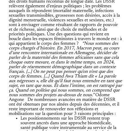
des droits humains reconnus de longue date. Les DSSR
relèvent également d’enjeux politiques ; les problèmes
auxquels ils répondent (mortalité maternelle, infections
sexuelles transmissibles, grossesses non désirées, accès à la
dignité menstruelle, violences sexuelles et sexistes, etc.)
sont à envisager comme résultant de rapports de pouvoir
et de richesse, ainsi que de choix de méthodes et de
priorités politiques. Une des questions qui revient en
boucle dans les espaces féministes à travers le monde est : à
qui appartient le corps des femmes ?
“Nous sommes des
corps chargés d’histoire. En 2017, Macron peut, au cours
d’une rencontre internationale en Allemagne, décider de
parler de la maternité des femmes africaines sans que cela
choque outre mesure, et dans le même temps, en 2024,
parler de réarmement démographique dans un contexte
français.
[…]
On ne peut pas penser qu’on n’est que des
corps de femmes.
[…]
Quand Awa Thiam dit « La parole
aux négresses », elle dit qu’il faut nous entendre en tant que
sujet, en tant que nous. Et dans l’intime, on est rattrapé par
ça. Quand on politise qui nous sommes, on comprend que
nous sommes des projets au-dessus de nous.”
Odome
Angone
De nombreuses avancées en matière de DSSR
ont été obtenues par nos aînées depuis des décennies, et il
reste important de renouveler nos réflexions et
mobilisations
sur la question pour 3 raisons principales :
Les positionnements sur les DSSR restent trop
souvent ancrés dans une approche biomédicale,
santé publique voire instrumentale au service de la