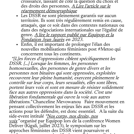
croissance, laissant de côté la question du choix et
des droits des personnes.
A
Lire l’article sur le
réarmement démographique
Les DSSR ne sont pleinement garantis sur aucun
territoire. Ils sont très régulièrement remis en cause,
attaqués, que ce soit dans des contextes nationaux ou
dans des négociations internationales sur l’égalité de
genre.
A lire le rapport publié par Equipop et la
Fondation Jean Jaurès
en 2023
.
Enfin, il est important de prolonger l’élan des
nouvelles mobilisations féministes post #Metoo qui
concernent tous les continents.
“[L]es forces d’oppressions ciblent spécifiquement les
DSSR. […] Lorsque les femmes, les personnes
homosexuelles, des personnes de genre divers et les
personnes non binaires qui sont oppressées, exploitées
recouvrent leur pleine humanité, exercent pleinement le
contrôle sur leur corps, leurs sexualités, elles sont libres,
portent leurs voix et sont en mesure de résister solidement
face aux autres oppressions dans la société. C’est une
libération fondamentale qui ouvre la voie aux autres
libérations.”
Chanceline Mevowanou
Faire mouvement en
pensant collectivement les enjeux liés aux DSSR et les
actions pour les défendre, est donc essentiel.
A la suite du
side-event intitulé
“
Nos corps, nos droits, nos
voix
”
organisé par Equipop lors de la conférence Women
Deliver (Kigali, juillet 2023), le symposium sur les
approches féministes des DSSR vient poursuivre et