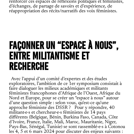
renforcer ces espaces de réflexions politiques et féministes,
d’échanges, de partage de savoirs et d’expérience, de
réappropriation des récits/narratifs des voix féministes.
FAÇONNER UN “ESPACE À NOUS”,
ENTRE MILITANTISME ET
RECHERCHE
Avec l’appui d’un comité d’expertes et des études
exploratoires, l’ambition de ce 1er symposium consistait à
faire dialoguer les milieux académiques et militants
féministes francophones d’Afrique de l’Ouest, Afrique du
Nord et Europe, pour se créer un “espace à nous” autour
d’une question simple : selon vous, qu’est-ce qu’une
approche féministe des DSSR ?
Pour y répondre, 40
militant·e·s et chercheur·e·s féministes de 14 pays
différents (Belgique, Bénin, Burkina Faso, Canada, Côte
d’Ivoire, France, Italie, Mali, Maroc, Mauritanie, Niger,
Pays-Bas, Sénégal, Tunisie) se sont rassemblé·e·s à Cotonou
les 4, 5 et 6 mars 2024 pour discuter des enjeux suivants :