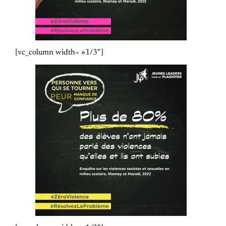
[vc_column width= »1/3″]