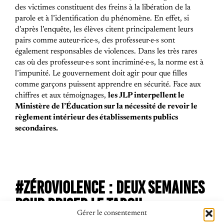
des victimes constituent des freins à la libération de la
parole et à l’identification du phénomène. En effet, si
d’après l’enquête, les élèves citent principalement leurs
pairs comme auteur·rice·s, des professeur·e·s sont
également responsables de violences. Dans les très rares
cas où des professeur·e·s sont incriminé·e·s, la norme est à
l’impunité.
Le gouvernement doit agir pour que filles
comme garçons puissent apprendre en sécurité. Face aux
chiffres et aux témoignages,
les JLP interpellent le
Ministère de l’Éducation sur la nécessité de revoir le
règlement intérieur des établissements publics
secondaires.
#ZÉROVIOLENCE : DEUX SEMAINES
POUR BRISER LE TABOU
Gérer le consentement