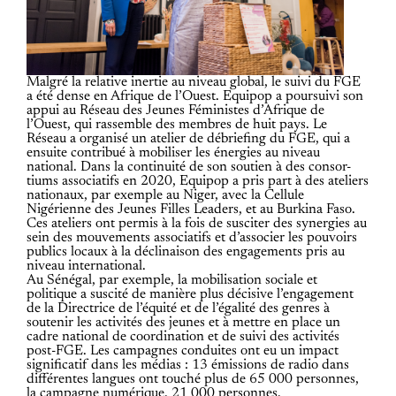
Malgré la relative inertie au niveau global, le suivi du FGE
a été dense en Afrique de l’Ouest. Equipop a poursuivi son
appui au Réseau des Jeunes Féministes d’Afrique de
l’Ouest, qui rassemble des membres de huit pays. Le
Réseau a organisé un atelier de débriefing du FGE, qui a
ensuite contribué à mobiliser les énergies au niveau
national. Dans la continuité de son soutien à des consor-
tiums associatifs en 2020, Equipop a pris part à des ateliers
nationaux, par exemple au Niger, avec la Cellule
Nigérienne des Jeunes Filles Leaders, et au Burkina Faso.
Ces ateliers ont permis à la fois de susciter des synergies au
sein des mouvements associatifs et d’associer les pouvoirs
publics locaux à la déclinaison des engagements pris au
niveau international.
Au Sénégal, par exemple, la mobilisation sociale et
politique a suscité de manière plus décisive l’engagement
de la Directrice de l’équité et de l’égalité des genres à
soutenir les activités des jeunes et à mettre en place un
cadre national de coordination et de suivi des activités
post-FGE. Les campagnes conduites ont eu un impact
significatif dans les médias : 13 émissions de radio dans
différentes langues ont touché plus de 65 000 personnes,
la campagne numérique, 21 000 personnes.