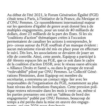
Au début de l’été 2021, le Forum Génération Égalité (FGE)
s’était tenu à Paris, à l’initiative de la France, du Mexique et
d’ONU Femmes. Ce rassemblement international majeur
sur les questions d’égalité de genre avait donné lieu à de
multiples engagements, pour un total de 40 milliards de
dollars, dont 23 milliards de la part des États. Si les six
“coalitions d’action” thématiques créées à l’occasion
permettaient de canaliser les actions à entreprendre, le
pro- cessus autour du FGE souffrait d’un manque évident :
aucun mécanisme n’avait été mis en place pour en effectuer
le suivi. Dès lors, les associations se devaient de jouer un
rôle de contrôle. Ainsi, cette année, Equipop a participé à
dif- férents espaces liés au FGE, que ce soit dans le cadre
de la coalition d’action DSSR, avec le réseau ouest-africain
« Alliance Droits et Santé », ou dans le groupe de travail
“redevabilité” piloté par ONU Femmes. Le Collectif Géné-
rations Féministes, dont Equipop est membre du
secrétariat, a entretenu un contact régu- lier avec les
responsables de l’organisation du FGE, notamment au plus
haut niveau des institutions françaises. Cette pression poli-
tique restera nécessaire dans les mois à venir car, même si
les parties prenantes ont créé un “tableau de bord des
engagements” publié par ONU Femmes, beaucoup de
temps a été perdu dans la mise en œuvre des engage-