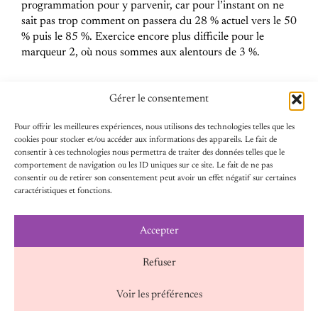
programmation pour y parvenir, car pour l’instant on ne
sait pas trop comment on passera du 28 % actuel vers le 50
% puis le 85 %. Exercice encore plus difficile pour le
marqueur 2, où nous sommes aux alentours de 3 %.
La ministre chargée de l’Égalité entre les femmes et les
Gérer le consentement
hommes et de la lutte contre les discriminations a
récemment annoncé un fonds de 120 millions d’euros
Pour offrir les meilleures expériences, nous utilisons des technologies telles que les
pour les associations féministes. Cela constitue un levier
cookies pour stocker et/ou accéder aux informations des appareils. Le fait de
consentir à ces technologies nous permettra de traiter des données telles que le
sans précédent pour le travail de plaidoyer et les
comportement de navigation ou les ID uniques sur ce site. Le fait de ne pas
interventions de terrain de ces actrices du changement très
consentir ou de retirer son consentement peut avoir un effet négatif sur certaines
largement sous-financées. Il reste à préciser comment ces
caractéristiques et fonctions.
120 millions d’euros seront attribués. Passeront-ils par
l’AFD uniquement ? Ces 120 millions d’euros doivent
Accepter
apparaître dans la programmation budgétaire. Quels types
de projets vont-ils soutenir ? Quelles vont être les
Refuser
modalités de financement pour les petites structures ?
Voir les préférences
Pour terminer, en termes de méthode aussi bien que de