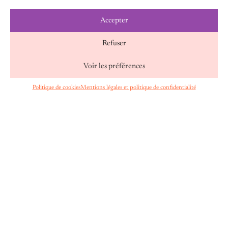
Accepter
Refuser
Voir les préférences
24 juillet 2026
Politique de cookies
Mentions légales et politique de confidentialité
FR
PARIS, “CAPITALE DE LA RÉSISTANCE AU
BACKLASH” : FAIRE VIVRE LES SOLIDARITÉS
FÉMINISTES
Face aux offensives croissantes contre les droits des
femmes et l’égalité de genre, une réponse s’impose :
renforcer les solidarités entre mouvements
féministes, pouvoirs publics et partenaires engagés.
C’est dans
Lire plus