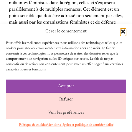
militantes féministes dans la région, celles-ci s’exposent
parallèlement à de multiples menaces. Cet élément est un
point sensible qui doit être adressé non seulement par elles,
mais aussi par les organisations féministes et de défense
des droits de femmes telle que Equipop. Il ne s’agit plus
Gérer le consentement
seulement de protéger les militantes dans l’espace civique,
il faut également trouver des solutions face aux violences
Pour offrir les meilleures expériences, nous utilisons des technologies telles que les
auxquelles elles s’exposent sur l’espace numérique.
cookies pour stocker et/ou accéder aux informations des appareils. Le fait de
consentir à ces technologies nous permettra de traiter des données telles que le
Harcèlement en ligne, revenge porn, deep fake, autant de
comportement de navigation ou les ID uniques sur ce site. Le fait de ne pas
violences auxquelles elles doivent savoir répondre et
consentir ou de retirer son consentement peut avoir un effet négatif sur certaines
contourner. Quelles stratégies pour éviter d’être exposé.e
caractéristiques et fonctions.
au détriment de sa santé mentale ? Quelles informations
divulguer ou non dans l’espace numérique ? Quand faut-il
Accepter
lâcher prise? Des outils pratiques, partages d’expérience et
autres conseils ont été échangés entre elles. Les militantes
Refuser
souhaitent par la suite investir ce sujet et y accorder plus de
place au sein de leurs espaces collectifs.
Voir les préférences
Politique de cookies
Mentions légales et politique de confidentialité
FR