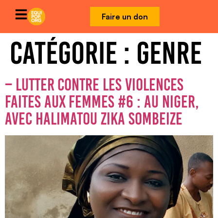
Faire un don
CATÉGORIE :
GENRE
– LUTTER CONTRE LES VIOLENCES
FAITES AUX FEMMES #6 : AU NIGER,
AVEC HALIMATOU ZIKA SOMBEIZE