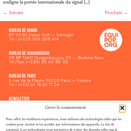
souligne la portée internationale du signal […]
←
Suivant
Prochain
→
BUREAU DE DAKAR
BP 29761 Dakar Yoff – Sénégal
Tél : (+221) 338 208 414
BUREAU DE OUAGADOUGOU
09 BP 1660 Ouagadougou 09 – Burkina Faso
Tél./Fax: (+226) 25 40 88 02
BUREAU DE PARIS
6 rue de la Plaine 75020 Paris – France
Tél : (+33) 01 74 01 71 24
NEWSLETTER
Recevoir les actualités d’Equipop
Gérer le consentement
E-
mail
(Nécessaire)
Pour offrir les meilleures expériences, nous utilisons des technologies telles que les
MENU
cookies pour stocker et/ou accéder aux informations des appareils. Le fait de
Equipop
consentir à ces technologies nous permettra de traiter des données telles que le