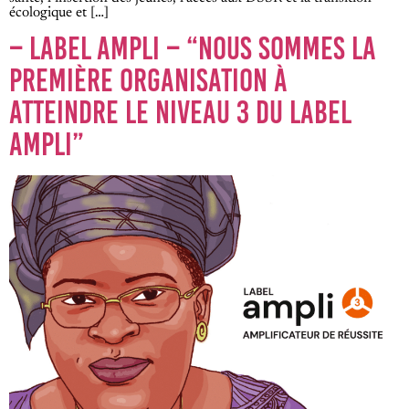
écologique et […]
– LABEL AMPLI – “NOUS SOMMES LA
PREMIÈRE ORGANISATION À
ATTEINDRE LE NIVEAU 3 DU LABEL
AMPLI”