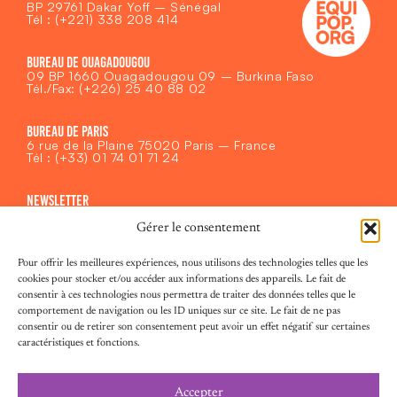
BP 29761 Dakar Yoff – Sénégal
Tél : (+221) 338 208 414
BUREAU DE OUAGADOUGOU
09 BP 1660 Ouagadougou 09 – Burkina Faso
Tél./Fax: (+226) 25 40 88 02
BUREAU DE PARIS
6 rue de la Plaine 75020 Paris – France
Tél : (+33) 01 74 01 71 24
NEWSLETTER
Recevoir les actualités d’Equipop
Gérer le consentement
E-
S'inscrire
mail
(Nécessaire)
Pour offrir les meilleures expériences, nous utilisons des technologies telles que les
MENU
cookies pour stocker et/ou accéder aux informations des appareils. Le fait de
Equipop
consentir à ces technologies nous permettra de traiter des données telles que le
Notre cadre stratégique
comportement de navigation ou les ID uniques sur ce site. Le fait de ne pas
Fonds féministe
Centre de ressources
consentir ou de retirer son consentement peut avoir un effet négatif sur certaines
Agir avec nous
caractéristiques et fonctions.
Contact
Espace Médias
Faire un don
Offres d'emplois
Accepter