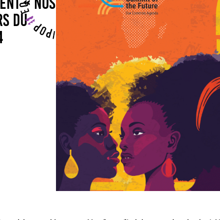
MENT « NOS
RS DU
4