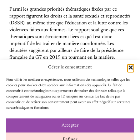
Parmi les grandes priorités thématiques fixées par ce
rapport figurent les droits et la santé sexuels et reproductifs
(DSSR), au même titre que l’éducation et la lutte contre les
violences faites aux femmes. Le rapport souligne que ces
thématiques sont étroitement liées et qu’il est donc
impératif de les traiter de manière coordonnée. Les
députées suggèrent par ailleurs de faire de la présidence
française du G7 en 2019 un tournant en la matière.
Gérer le consentement
Pour offrir les meilleures expériences, nous utilisons des technologies telles que les
Par conséquent, ce rapport d’information constitue d’une
cookies pour stocker et/ou accéder aux informations des appareils. Le fait de
part un excellent document de référence pour le plaidoyer
consentir à ces technologies nous permettra de traiter des données telles que le
d’organisations de la société civile telles qu’Equipop.
comportement de navigation ou les ID uniques sur ce site. Le fait de ne pas
D’autre part, c’est une base solide pour le suivi par les
consentir ou de retirer son consentement peut avoir un effet négatif sur certaines
caractéristiques et fonctions.
parlementaires des engagements gouvernementaux,
notamment dans le cadre de la mise en oeuvre de la
nouvelle stratégie genre. Ce suivi passe, entre autres, par la
Accepter
reconstitution du groupe d’études “genre et droits des
femmes à l’international (proposition #62).
Refuser