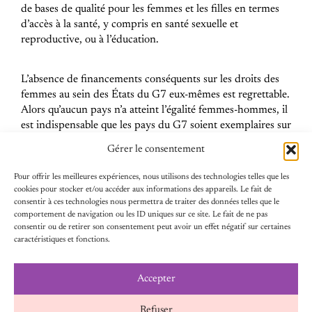
de bases de qualité pour les femmes et les filles en termes
d’accès à la santé, y compris en santé sexuelle et
reproductive, ou à l’éducation.
L’absence de financements conséquents sur les droits des
femmes au sein des États du G7 eux-mêmes est regrettable.
Alors qu’aucun pays n’a atteint l’égalité femmes-hommes, il
est indispensable que les pays du G7 soient exemplaires sur
cette question. En France, pays hôte du G7, le budget du
Gérer le consentement
Secrétariat d’État est l’un des plus petits budgets du
gouvernement, 1000 fois inférieur au budget du ministère
Pour offrir les meilleures expériences, nous utilisons des technologies telles que les
des armées, il est temps d’aligner les financements sur les
cookies pour stocker et/ou accéder aux informations des appareils. Le fait de
priorités affichées.
consentir à ces technologies nous permettra de traiter des données telles que le
comportement de navigation ou les ID uniques sur ce site. Le fait de ne pas
consentir ou de retirer son consentement peut avoir un effet négatif sur certaines
caractéristiques et fonctions.
Le gouvernement affiche depuis quelques mois la volonté
de défendre une diplomatie dite féministe. Pour le
moment, le Président Emmanuel Macron n’incarne pas
Accepter
encore cette ambition féministe. Il a donné rendez-vous
dans plusieurs mois pour juger des résultats de ce G7. Les
Refuser