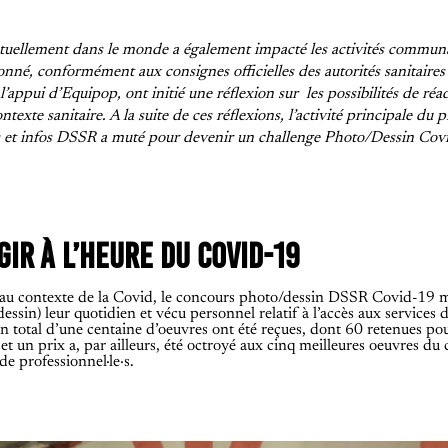
ctuellement dans le monde a également impacté les activités commun
né, conformément aux consignes officielles des autorités sanitaires d
’appui d’Equipop, ont initié une réflexion sur les possibilités de réa
texte sanitaire. A la suite de ces réflexions, l’activité principale du 
ices et infos DSSR a muté pour devenir un challenge Photo/Dessin Co
GIR À L’HEURE DU COVID-19
 au contexte de la Covid, le concours photo/dessin DSSR Covid-19 met 
/dessin) leur quotidien et vécu personnel relatif à l’accès aux servic
un total d’une centaine
d’oeuvres ont été reçues, dont 60 retenues pou
et un prix a, par ailleurs, été octroyé aux cinq meilleures oeuvres d
e professionnel·le·s.