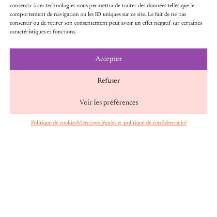
consentir à ces technologies nous permettra de traiter des données telles que le
comportement de navigation ou les ID uniques sur ce site. Le fait de ne pas
POUR ALLER PLUS LOIN
consentir ou de retirer son consentement peut avoir un effet négatif sur certaines
caractéristiques et fonctions.
Accepter
Refuser
Voir les préférences
Politique de cookies
Mentions légales et politique de confidentialité
FR
24 juillet 2026
PARIS, “CAPITALE DE LA RÉSISTANCE AU
BACKLASH” : FAIRE VIVRE LES SOLIDARITÉS
FÉMINISTES
Face aux offensives croissantes contre les droits des
femmes et l’égalité de genre, une réponse s’impose :
renforcer les solidarités entre mouvements
féministes, pouvoirs publics et partenaires engagés.
C’est dans